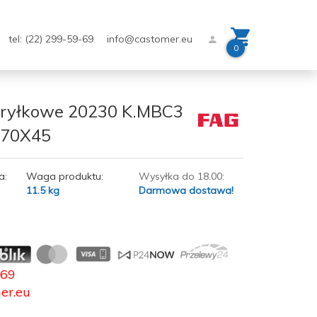
tel: (22) 299-59-69
info@castomer.eu
0
aryłkowe 20230 K.MBC3
270X45
a:
Waga produktu:
Wysyłka do 18.00:
11.5
kg
Darmowa dostawa!
-69
er.eu