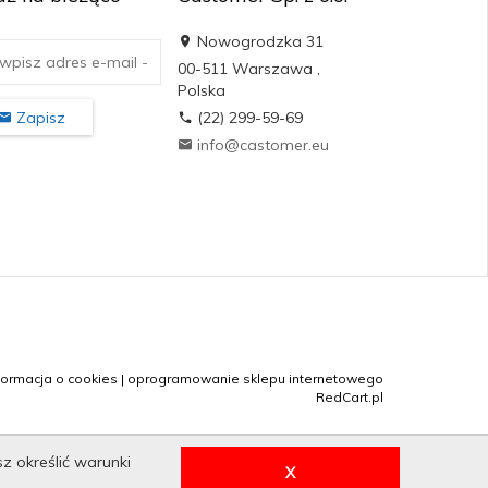
Nowogrodzka 31
00-511
Warszawa
,
Polska
Zapisz
(22) 299-59-69
info@castomer.eu
formacja o cookies
|
oprogramowanie sklepu internetowego
RedCart.pl
sz określić warunki
X