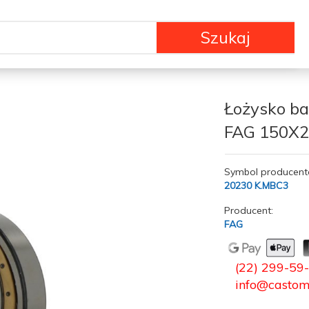
Szukaj
Łożysko b
FAG 150X
Symbol producent
20230 K.MBC3
Producent:
FAG
(22) 299-59
info@castom