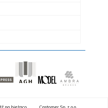
ź na bieżąco
Castomer Sp. z o.o.