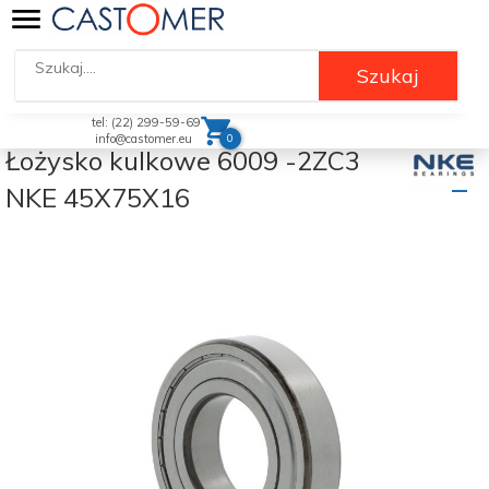
Szukaj
tel: (22) 299-59-69
0
info@castomer.eu
Łożysko kulkowe 6009 -2ZC3
NKE 45X75X16