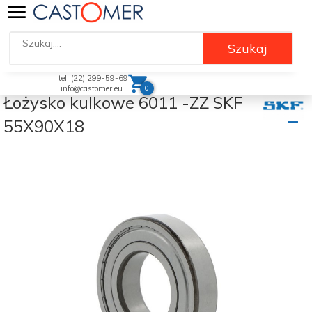
Szukaj
tel: (22) 299-59-69
0
info@castomer.eu
Łożysko kulkowe 6011 -ZZ SKF
55X90X18