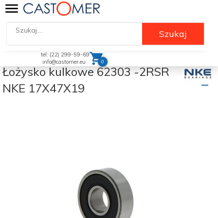
Szukaj
tel: (22) 299-59-69
0
info@castomer.eu
Łożysko kulkowe 62303 -2RSR
NKE 17X47X19