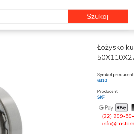
Szukaj
Łożysko k
50X110X2
Symbol producent
6310
Producent:
SKF
(22) 299-59
info@castom