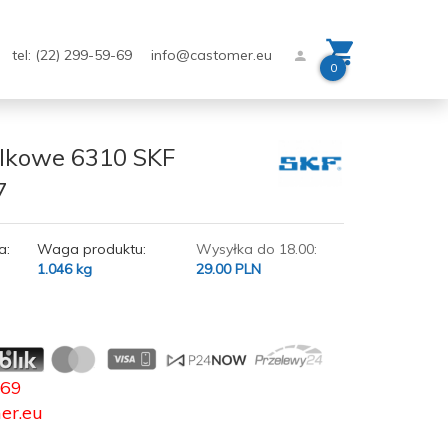
tel: (22) 299-59-69
info@castomer.eu
0
ulkowe 6310 SKF
7
a:
Waga produktu:
Wysyłka do 18.00:
1.046
kg
29.00 PLN
-69
er.eu