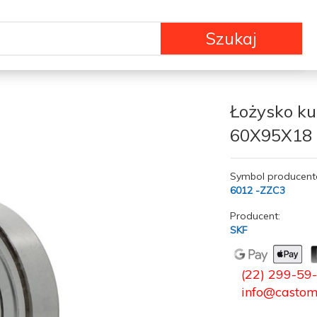
Szukaj
Łożysko k
60X95X18
Symbol producent
6012 -ZZC3
Producent:
SKF
(22) 299-59
info@castom