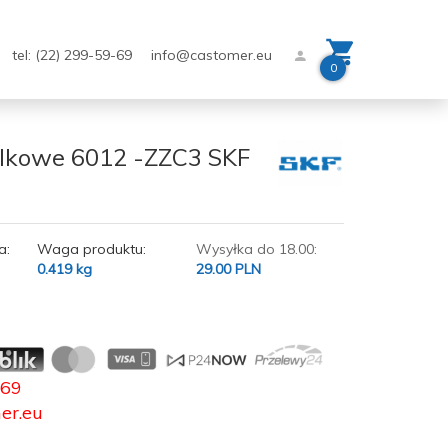
tel: (22) 299-59-69
info@castomer.eu
0
ulkowe 6012 -ZZC3 SKF
a:
Waga produktu:
Wysyłka do 18.00:
0.419
kg
29.00 PLN
-69
er.eu