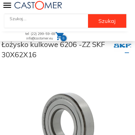
Szukaj
tel: (22) 299-59-69
0
info@castomer.eu
Łożysko kulkowe 6206 -ZZ SKF
30X62X16