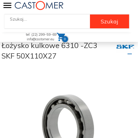
Szukaj
tel: (22) 299-59-69
0
info@castomer.eu
Łożysko kulkowe 6310 -ZC3
SKF 50X110X27